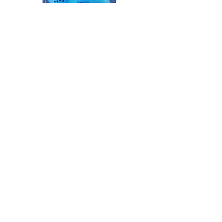
San Diego
€ 8.350,-
Napels
€ 5.995,-
Bezoek onze winkels
Royalty Wellness Poppel